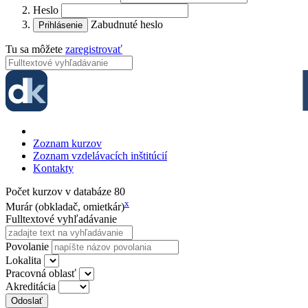
Heslo
Zabudnuté heslo
Tu sa môžete
zaregistrovať
Zoznam kurzov
Zoznam vzdelávacích inštitúcií
Kontakty
Počet kurzov v databáze
80
x
Murár (obkladač, omietkár)
Fulltextové vyhľadávanie
Povolanie
Lokalita
Pracovná oblasť
Akreditácia
Odoslať