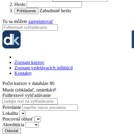
Heslo
Zabudnuté heslo
Tu sa môžete
zaregistrovať
Zoznam kurzov
Zoznam vzdelávacích inštitúcií
Kontakty
Počet kurzov v databáze
80
x
Murár (obkladač, omietkár)
Fulltextové vyhľadávanie
Povolanie
Lokalita
Pracovná oblasť
Akreditácia
Odoslať