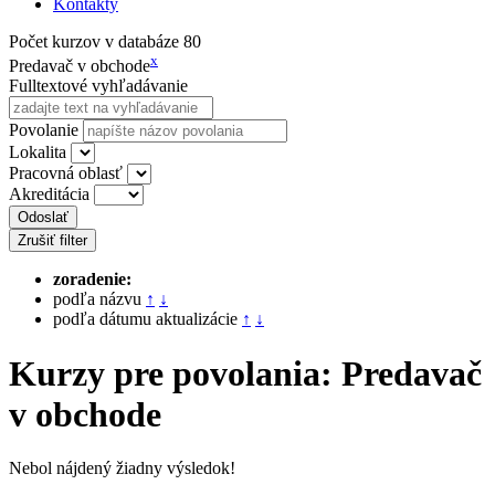
Kontakty
Počet kurzov v databáze
80
x
Predavač v obchode
Fulltextové vyhľadávanie
Povolanie
Lokalita
Pracovná oblasť
Akreditácia
Odoslať
Zrušiť filter
zoradenie:
podľa názvu
↑
↓
podľa dátumu aktualizácie
↑
↓
Kurzy pre povolania:
Predavač
v obchode
Nebol nájdený žiadny výsledok!