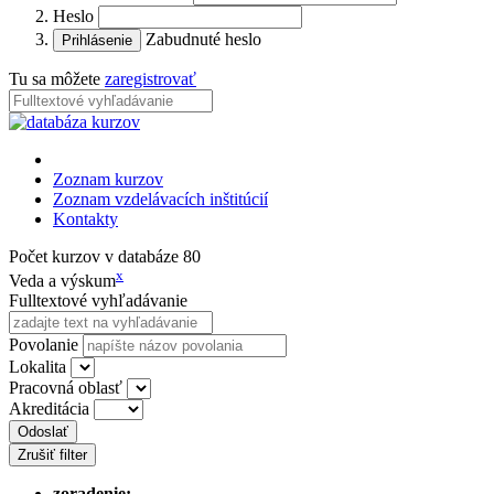
Heslo
Zabudnuté heslo
Tu sa môžete
zaregistrovať
Zoznam kurzov
Zoznam vzdelávacích inštitúcií
Kontakty
Počet kurzov v databáze
80
x
Veda a výskum
Fulltextové vyhľadávanie
Povolanie
Lokalita
Pracovná oblasť
Akreditácia
Odoslať
Zrušiť filter
zoradenie: