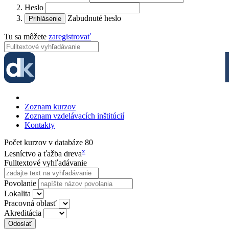
Heslo
Zabudnuté heslo
Tu sa môžete
zaregistrovať
Zoznam kurzov
Zoznam vzdelávacích inštitúcií
Kontakty
Počet kurzov v databáze
80
x
Lesníctvo a ťažba dreva
Fulltextové vyhľadávanie
Povolanie
Lokalita
Pracovná oblasť
Akreditácia
Odoslať