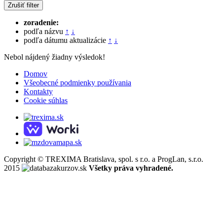
Zrušiť filter
zoradenie:
podľa názvu
↑
↓
podľa dátumu aktualizácie
↑
↓
Nebol nájdený žiadny výsledok!
Domov
Všeobecné podmienky používania
Kontakty
Cookie súhlas
Copyright © TREXIMA Bratislava, spol. s r.o. a ProgLan, s.r.o.
2015
Všetky práva vyhradené.