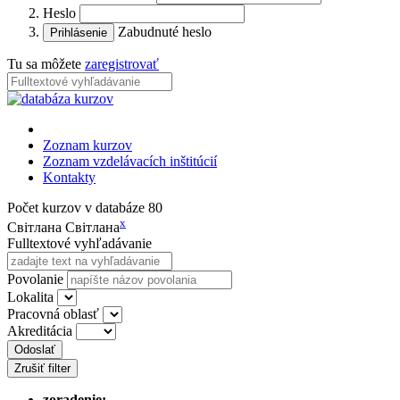
Heslo
Zabudnuté heslo
Tu sa môžete
zaregistrovať
Zoznam kurzov
Zoznam vzdelávacích inštitúcií
Kontakty
Počet kurzov v databáze
80
x
Світлана Світлана
Fulltextové vyhľadávanie
Povolanie
Lokalita
Pracovná oblasť
Akreditácia
Odoslať
Zrušiť filter
zoradenie: