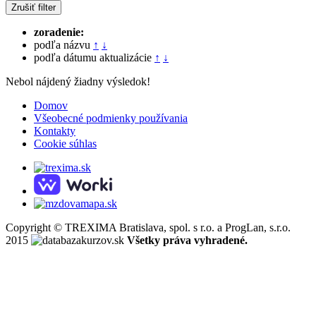
Zrušiť filter
zoradenie:
podľa názvu
↑
↓
podľa dátumu aktualizácie
↑
↓
Nebol nájdený žiadny výsledok!
Domov
Všeobecné podmienky používania
Kontakty
Cookie súhlas
Copyright © TREXIMA Bratislava, spol. s r.o. a ProgLan, s.r.o.
2015
Všetky práva vyhradené.