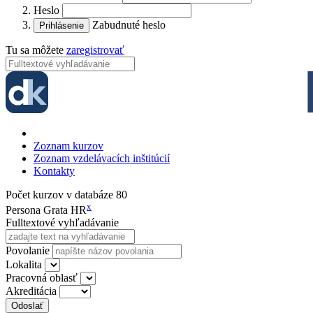
Heslo
Zabudnuté heslo
Tu sa môžete
zaregistrovať
Zoznam kurzov
Zoznam vzdelávacích inštitúcií
Kontakty
Počet kurzov v databáze
80
x
Persona Grata HR
Fulltextové vyhľadávanie
Povolanie
Lokalita
Pracovná oblasť
Akreditácia
Odoslať