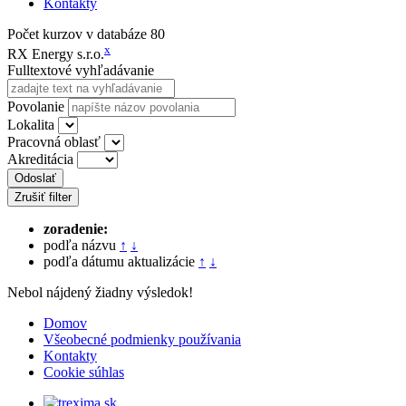
Kontakty
Počet kurzov v databáze
80
x
RX Energy s.r.o.
Fulltextové vyhľadávanie
Povolanie
Lokalita
Pracovná oblasť
Akreditácia
Odoslať
Zrušiť filter
zoradenie:
podľa názvu
↑
↓
podľa dátumu aktualizácie
↑
↓
Nebol nájdený žiadny výsledok!
Domov
Všeobecné podmienky používania
Kontakty
Cookie súhlas