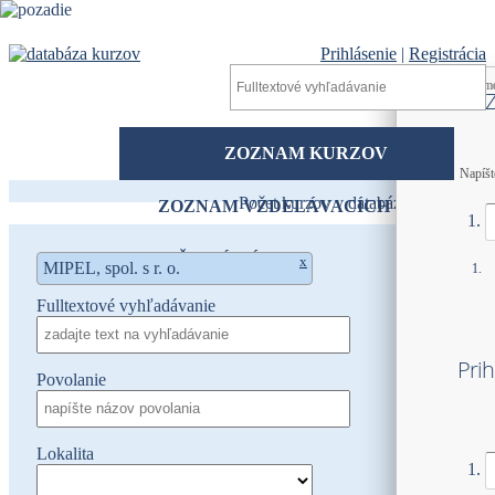
Prihlásenie
|
Registrácia
Prihlasovacie m
Prihlasovacie m
Heslo
ZOZNAM KURZOV
Napíšt
Počet kurzov v databáze
80
ZOZNAM VZDELÁVACÍCH
INŠTITÚCIÍ
KONTAKTY
x
MIPEL, spol. s r. o.
Fulltextové vyhľadávanie
Prih
Povolanie
Lokalita