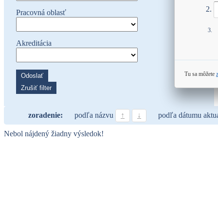
Pracovná oblasť
Akreditácia
Tu sa môžete
Odoslať
Zrušiť filter
zoradenie:
podľa názvu
↑
↓
podľa dátumu aktu
Nebol nájdený žiadny výsledok!