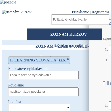
Prihlásenie
|
Registrácia
Prihlasovacie m
Prihlasovacie m
Heslo
ZOZNAM KURZOV
Napíšt
Počet kurzov v databáze
80
ZOZNAM VZDELÁVACÍCH
INŠTITÚCIÍ
KONTAKTY
x
IT LEARNING SLOVAKIA, s.r.o.
Fulltextové vyhľadávanie
Prih
Povolanie
Lokalita