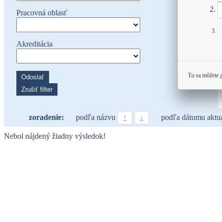
Pracovná oblasť
Akreditácia
Tu sa môžete
Odoslať
Zrušiť filter
zoradenie:
podľa názvu
↑
↓
podľa dátumu aktu
Nebol nájdený žiadny výsledok!