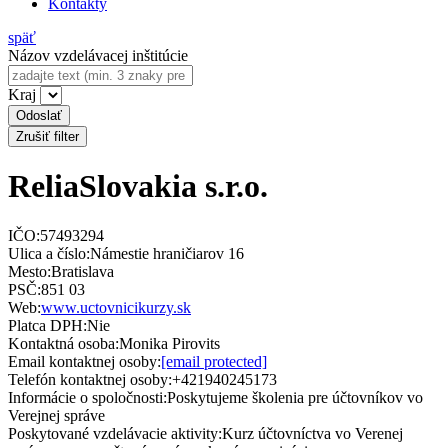
Kontakty
späť
Názov vzdelávacej inštitúcie
Kraj
Odoslať
Zrušiť filter
ReliaSlovakia s.r.o.
IČO:
57493294
Ulica a číslo:
Námestie hraničiarov 16
Mesto:
Bratislava
PSČ:
851 03
Web:
www.uctovnicikurzy.sk
Platca DPH:
Nie
Kontaktná osoba:
Monika Pirovits
Email kontaktnej osoby:
[email protected]
Telefón kontaktnej osoby:
+421940245173
Informácie o spoločnosti:
Poskytujeme školenia pre účtovníkov vo
Verejnej správe
Poskytované vzdelávacie aktivity:
Kurz účtovníctva vo Verenej