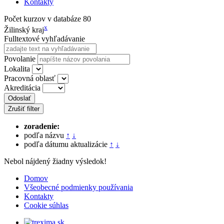
Kontakty
Počet kurzov v databáze
80
x
Žilinský kraj
Fulltextové vyhľadávanie
Povolanie
Lokalita
Pracovná oblasť
Akreditácia
Odoslať
Zrušiť filter
zoradenie:
podľa názvu
↑
↓
podľa dátumu aktualizácie
↑
↓
Nebol nájdený žiadny výsledok!
Domov
Všeobecné podmienky používania
Kontakty
Cookie súhlas